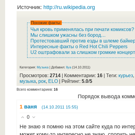
Источник
:
http://ru.wikipedia.org
Похожие факты:
Чья кровь применялась при печати комиксов?
Мы слишком ужасны без бород…
Протестовавший против езды в шлеме байкер
Интересные факты о Red Hot Chili Peppers
U2 оштрафовали за слишком громкие концер
Категория
:
Музыка
|
Добавил
:
Ilya
(14.10.2011)
Просмотров
:
2714
|
Комментарии
:
16
|
Теги
:
курьез
музыка
,
рок
,
ELO
|
Рейтинг
:
5.0
/
5
Всего комментариев
:
16
Порядок вывода комм
1
ваня
(14.10.2011 15:55)
0
Не знаю я помню на этом сайте куда по инте
может кому-то интересно не знаю, спорить не 