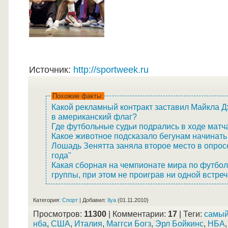
Источник
:
http://sportweek.ru
Похожие факты:
Какой рекламный контракт заставил Майкла 
в американский флаг?
Где футбольные судьи подрались в ходе матч
Какое животное подсказало бегунам начинать 
Лошадь Зенятта заняла второе место в опрос
года"
Какая сборная на чемпионате мира по футбол
группы, при этом не проиграв ни одной встре
Категория
:
Спорт
|
Добавил
:
Ilya
(01.11.2010)
Просмотров
:
11300
|
Комментарии
:
17
|
Теги
:
самый
нба
,
США
,
Италия
,
Маггси Богз
,
Эрл Бойкинс
,
НБА