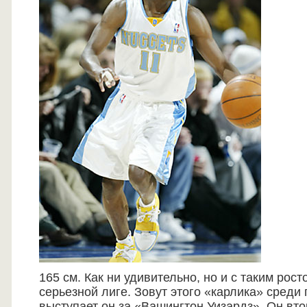
165 см. Как ни удивительно, но и с таким рост
серьезной лиге. Зовут этого «карлика» среди 
выступает он за «Вашингтон Уизардз». Он вто