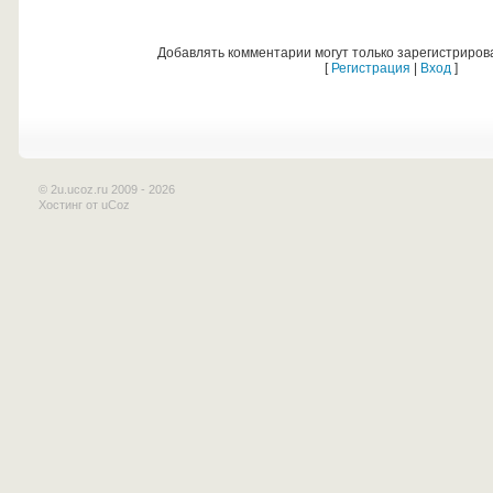
Добавлять комментарии могут только зарегистриров
[
Регистрация
|
Вход
]
© 2u.ucoz.ru 2009 - 2026
Хостинг от
uCoz