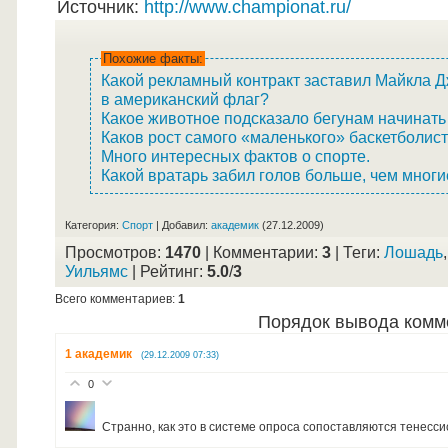
Источник
:
http://www.championat.ru/
Похожие факты:
Какой рекламный контракт заставил Майкла 
в американский флаг?
Какое животное подсказало бегунам начинать 
Каков рост самого «маленького» баскетболис
Много интересных фактов о спорте.
Какой вратарь забил голов больше, чем мног
Категория
:
Спорт
|
Добавил
:
академик
(27.12.2009)
Просмотров
:
1470
|
Комментарии
:
3
|
Теги
:
Лошадь
Уильямс
|
Рейтинг
:
5.0
/
3
Всего комментариев
:
1
Порядок вывода комм
1
академик
(29.12.2009 07:33)
0
Странно, как это в системе опроса сопоставляются тенесси